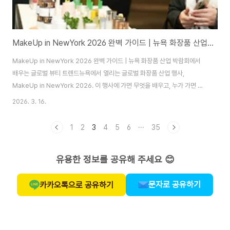
MakeUp in NewYork 2026 완벽 가이드 | 뉴욕 화장품 산업 박람회에서 배우는 글로벌 뷰티 트렌드
MakeUp in NewYork 2026 완벽 가이드 | 뉴욕 화장품 산업 박람회에서
배우는 글로벌 뷰티 트렌드뉴욕에서 열리는 글로벌 화장품 산업 행사,
MakeUp in NewYork 2026. 이 행사에 가면 무엇을 배우고, 누가 가면 좋
을까요?해외 뷰티 전시회를 찾고 계신 분들이 많아서 뉴욕에서 열리는 화장품
2026. 3. 16.
산업 박람회에 대해 자세히 알려 드릴게요. 단순한 화장품 박람회가 아니라 브
랜드, 연구원, 패키징 기업, 원료 회사들이 모이는 진짜 산업 행사에요. 특히 글
1
2
3
4
5
6
···
35
로벌 브랜드들이 제품 개발과 패키지 트렌드를 공개하는 자리라서 업계 사람들
사이에서는 꽤 유명한 행사더라구요. 그래서 “한국에서 누가 꼭 가야할지?”,
유용한 정보를 공유해 주세요 😊
“가면 실제로 무엇을 배울 수 있을지?” 완벽정리 했어요.목차MakeUp in
NewYo..
문자로 공유하기
카카오톡으로 공유하기